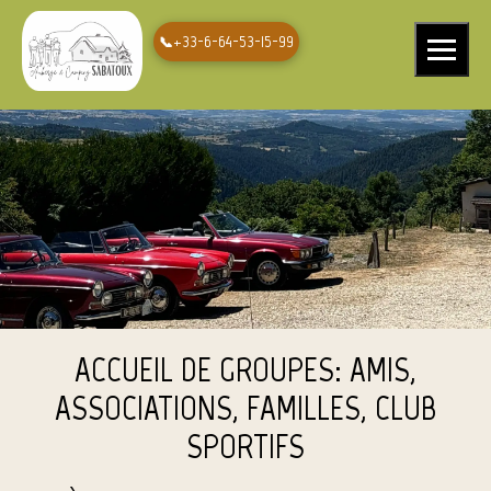
+33-6-64-53-15-99
Ouvrir le 
ACCUEIL DE GROUPES: AMIS,
ASSOCIATIONS, FAMILLES, CLUB
SPORTIFS