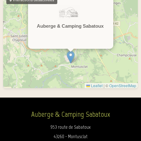
Auberge & Camping Sabatoux
Leaflet
|
©
OpenStreetMap
Auberge & Camping Sabatoux
953 route de Sabatoux
43260 - Montusclat