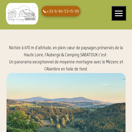
AUBERGE & CAMPING SABATOUX à
+33-6-64-53-15-99
Ouvrir le 
Montusclat en Haute-Loire, Auvergne
Nichée à 1170 m d'altitude, en plein cœur de paysages préservés de la
Haute Loire, l'Auberge & Camping SABATOUX c'est :
Un panorama exceptionnel de moyenne montagne avec le Mézenc et
l'Alambre en toile de fond.