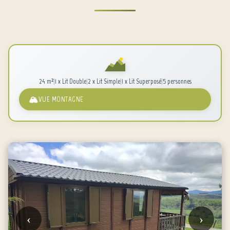
|
|
|
|
24 m²
1 x Lit Double
2 x Lit Simple
1 x Lit Superposé
5 personnes
VUE MONTAGNE
‹
›