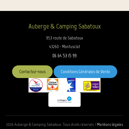
TV
Auberge & Camping Sabatoux
Armoire - Penderie
953 route de Sabatoux
Sèche-cheveux
43260 - Montusclat
Douche
06 64 53 15 99
Salle à manger
Contactez-nous
Conditions Générales de Vente
Réfrigérateur
Machine à café
Micro-ondes
2026 Auberge & Camping Sabatoux. Tous droits réservés. |
Mentions légales
Mobilier d'extérieur