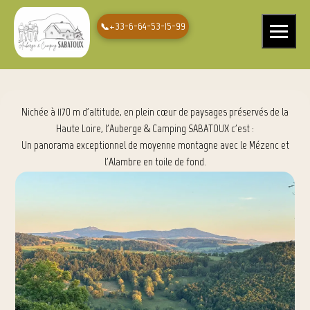
AUBERGE & CAMPING SABATOUX à
+33-6-64-53-15-99
Ouvrir le 
Montusclat en Haute-Loire, Auvergne
Nichée à 1170 m d'altitude, en plein cœur de paysages préservés de la
Haute Loire, l'Auberge & Camping SABATOUX c'est :
Un panorama exceptionnel de moyenne montagne avec le Mézenc et
l'Alambre en toile de fond.